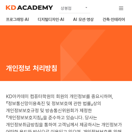
상봉점
공식
프로그래밍·AI
디지털디자인·AI
AI 모션·영상
건축·인테리어
노원점
구리남양주점
하남미사점
김포점
개인정보 처리방침
의정부점
KD아카데미 컴퓨터학원의 회원의 개인정보를 중요시하며,
『정보통신망이용촉진 및 정보보호에 관한 법률』상의
개인정보보호규정 및 방송통신위원회가 제정한
『개인정보보호지침』을 준수하고 있습니다. 당사는
개인정보취급방침을 통하여 고객님께서 제공하시는 개인정보가
어떠한 용도와 방식으로 이용되고 있으며, 개인정보보호를 위해