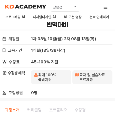
상봉점
자격증·OA
공식
[4주완성] 컴퓨터활용능력 2급(엑셀) 실기
프로그래밍·AI
디지털디자인·AI
AI 모션·영상
건축·인테리어
완벽대비
노원점
구리남양주점
개강일
1차 08월 10일(월)
2차 08월 13일(목)
하남미사점
교육기간
1개월
(13일/39시간)
김포점
의정부점
수강료
45~100% 지원
수강생 혜택
최대 100%
교재 및 실습자료
국비지원
무료제공
모집정원
0명
과정소개
커리큘럼
포트폴리오
수강평