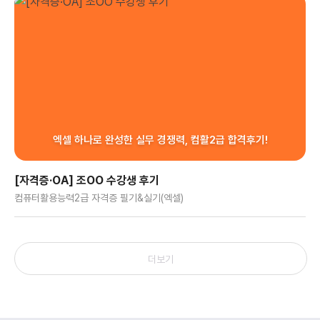
엑셀 하나로 완성한 실무 경쟁력, 컴활2급 합격후기!
[자격증·OA] 조OO 수강생 후기
컴퓨터활용능력2급 자격증 필기&실기(엑셀)
더보기