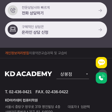
전문상담사와 빠르게
전화 상담하기
구체적인 상담은
온라인 상담 신청
개인정보처리방침
이용약관
교습과목 및 교습비
상봉점
공식
T. 02-436-0421
FAX. 02-436-0422
노원점
KD아카데미 컴퓨터학원
구리남양주점
서울시 중랑구 망우로 319 명진빌딩 4층
대표자
임완택
사업자등록번호
217-81-44599