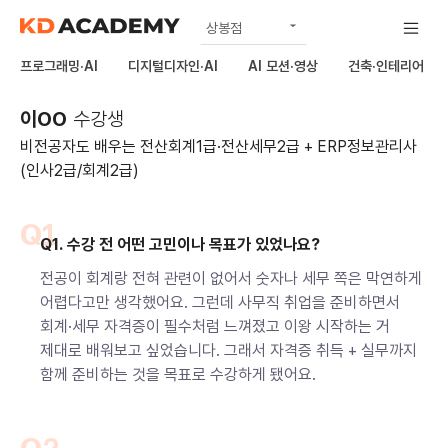
상봉점
공식
프로그래밍·AI
디지털디자인·AI
AI 모션·영상
건축·인테리어
노원점
이OO
수강생
구리남양주점
비전공자도 배우는 전산회계1급·전산세무2급 + ERP정보관리사
하남미사점
(인사2급/회계2급)
김포점
Q1
의정부점
Q1. 수강 전 어떤 고민이나 목표가 있었나요?
전공이 회계랑 전혀 관련이 없어서 숫자나 세무 쪽은 막연하게
어렵다고만 생각했어요. 그런데 사무직 취업을 준비하면서
회계·세무 자격증이 필수처럼 느껴졌고 이왕 시작하는 거
제대로 배워보고 싶었습니다. 그래서 자격증 취득 + 실무까지
함께 준비하는 것을 목표로 수강하게 됐어요.